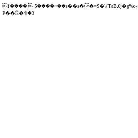
{��ܽ��  5����~��s��s��=S�\{TәB,0j�g%oܙ�q�o^�XT8�-M�@�J���X4��h�jV�녀
P��Ǩ�۩�3